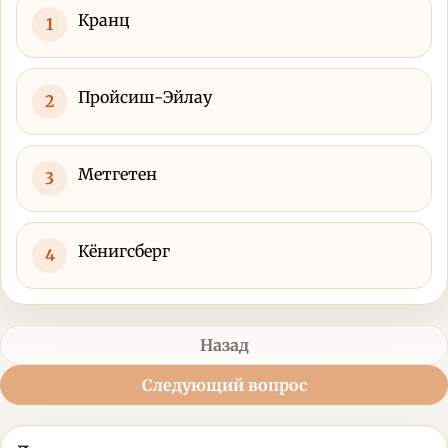
Кранц
1
Пройсиш-Эйлау
2
Метгетен
3
Кёнигсберг
4
Назад
Следующий вопрос