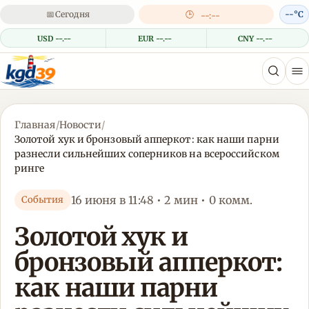
📅
Сегодня
🕒
--°C
--:--
USD --.--
EUR --.--
CNY --.--
Главная
/
Новости
/
Золотой хук и бронзовый апперкот: как наши парни
разнесли сильнейших соперников на всероссийском
ринге
16 июня в 11:48 • 2 мин • 0 комм.
События
Золотой хук и
бронзовый апперкот:
как наши парни