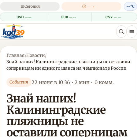
📅
Сегодня
🕒
--°C
--:--
USD --.--
EUR --.--
CNY --.--
Главная
/
Новости
/
Знай наших! Калининградские пляжницы не оставили
соперницам ни единого шанса на чемпионате России
22 июня в 10:36 • 2 мин • 0 комм.
События
Знай наших!
Калининградские
пляжницы не
оставили соперницам