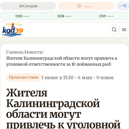
📅
Сегодня
🕒
--°C
--:--
USD --.--
EUR --.--
CNY --.--
Главная
/
Новости
/
Жителя Калининградской области могут привлечь к
уголовной ответственности за 10 пойманных рыб
1 июня в 15:30 • 4 мин • 0 комм.
Происшествия
Жителя
Калининградской
области могут
привлечь к уголовной