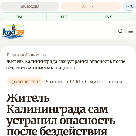
📅
Сегодня
🕒
--°C
--:--
USD --.--
EUR --.--
CNY --.--
Главная
/
Новости
/
Житель Калининграда сам устранил опасность после
бездействия коммунальщиков
16 июня в 12:10 • 6 мин • 0 комм.
Происшествия
Житель
Калининграда сам
устранил опасность
после бездействия