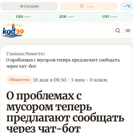
📅
Сегодня
🕒
--°C
--:--
USD --.--
EUR --.--
CNY --.--
Главная
/
Новости
/
О проблемах с мусором теперь предлагают сообщать
через чат-бот
18 мая в 08:30 • 3 мин • 0 комм.
Общество
О проблемах с
мусором теперь
предлагают сообщать
через чат-бот