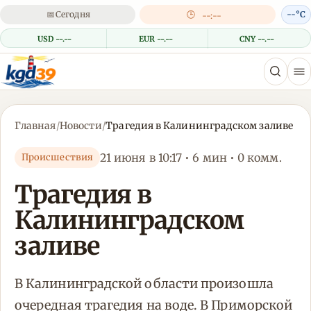
📅
Сегодня
🕒
--°C
--:--
USD --.--
EUR --.--
CNY --.--
Главная
/
Новости
/
Трагедия в Калининградском заливе
21 июня в 10:17 • 6 мин • 0 комм.
Происшествия
Трагедия в
Калининградском
заливе
В Калининградской области произошла
очередная трагедия на воде. В Приморской