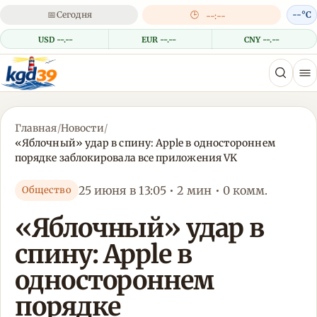
📅
Сегодня
🕒
--°C
--:--
USD --.--
EUR --.--
CNY --.--
Главная
/
Новости
/
«Яблочный» удар в спину: Apple в одностороннем
порядке заблокировала все приложения VK
25 июня в 13:05 • 2 мин • 0 комм.
Общество
«Яблочный» удар в
спину: Apple в
одностороннем
порядке