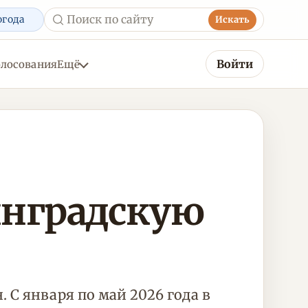
огода
Искать
Войти
олосования
Ещё
инградскую
С января по май 2026 года в