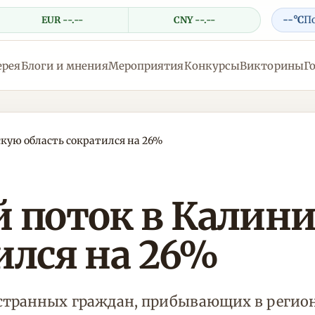
--°C
П
EUR --.--
CNY --.--
ерея
Блоги и мнения
Мероприятия
Конкурсы
Викторины
Г
ую область сократился на 26%
 поток в Калин
ился на 26%
странных граждан, прибывающих в регион. 