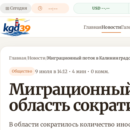
📅
Сегодня
🕒
USD --.--
--:--
Главная
Новости
Гал
Главная
/
Новости
/
Миграционный поток в Калининградск
9 июля в 14:12 • 4 мин • 0 комм.
Общество
Миграционный
область сократ
В области сократилось количество ино