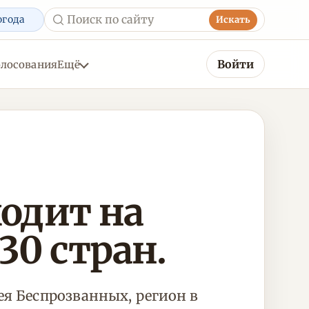
огода
Искать
Войти
олосования
Ещё
одит на
30 стран.
ея Беспрозванных, регион в