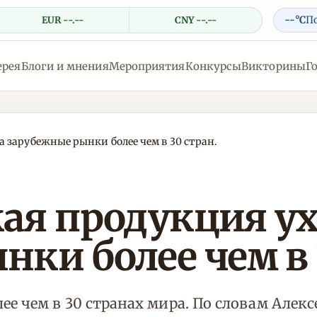
--°C
П
EUR --.--
CNY --.--
ерея
Блоги и мнения
Мероприятия
Конкурсы
Викторины
Г
 зарубежные рынки более чем в 30 стран.
ая продукция ух
ки более чем в 
е чем в 30 странах мира. По словам Алекс