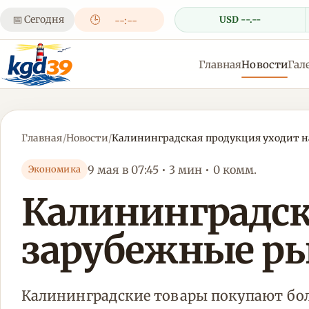
📅
Сегодня
🕒
USD --.--
--:--
Главная
Новости
Гал
Главная
/
Новости
/
Калининградская продукция уходит на
9 мая в 07:45 • 3 мин • 0 комм.
Экономика
Калининградск
зарубежные рын
Калининградские товары покупают боле