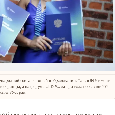
ународной составляющей в образовании. Так, в БФУ имени
остранцы, а на форуме «ШУМ» за три года побывали 232
а из 86 стран.
ий бизнес давно живёт не только местным