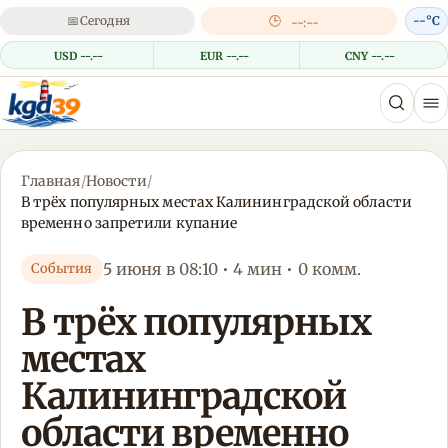
📅
Сегодня
🕒
--°C
--:--
USD --.--
EUR --.--
CNY --.--
Главная
/
Новости
/
В трёх популярных местах Калининградской области
временно запретили купание
5 июня в 08:10 • 4 мин • 0 комм.
События
В трёх популярных
местах
Калининградской
области временно