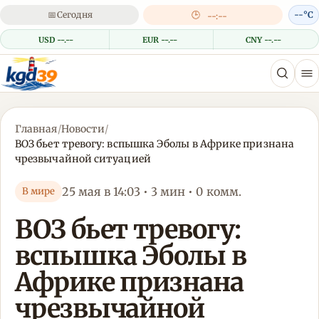
📅
Сегодня
🕒
--°C
--:--
USD --.--
EUR --.--
CNY --.--
Главная
/
Новости
/
ВОЗ бьет тревогу: вспышка Эболы в Африке признана
чрезвычайной ситуацией
25 мая в 14:03 • 3 мин • 0 комм.
В мире
ВОЗ бьет тревогу:
вспышка Эболы в
Африке признана
чрезвычайной