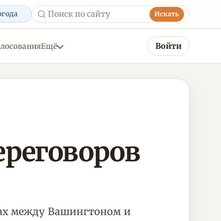
огода
Искать
Войти
олосования
Ещё
ереговоров
рах между Вашингтоном и