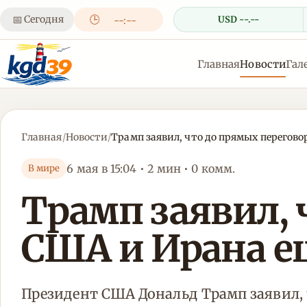
📅
Сегодня
🕒
USD --.--
--:--
Главная
Новости
Гал
Главная
/
Новости
/
Трамп заявил, что до прямых перегов
6 мая в 15:04 • 2 мин • 0 комм.
В мире
Трамп заявил, 
США и Ирана е
Президент США Дональд Трамп заявил,