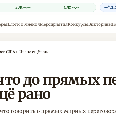
--°C
П
EUR --.--
CNY --.--
ерея
Блоги и мнения
Мероприятия
Конкурсы
Викторины
Г
оров США и Ирана ещё рано
что до прямых п
щё рано
 что говорить о прямых мирных перегово