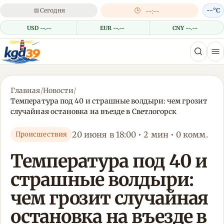
📅
Сегодня
🕒
--°C
--:--
USD --.--
EUR --.--
CNY --.--
Главная
/
Новости
/
Температура под 40 и страшные волдыри: чем грозит
случайная остановка на въезде в Светлогорск
20 июня в 18:00 • 2 мин • 0 комм.
Происшествия
Температура под 40 и
страшные волдыри:
чем грозит случайная
остановка на въезде в