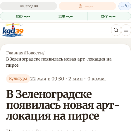
📅
Сегодня
🕒
--°C
--:--
USD --.--
EUR --.--
CNY --.--
Главная
/
Новости
/
В Зеленоградске появилась новая арт-локация на
пирсе
22 мая в 09:30 • 2 мин • 0 комм.
Культура
В Зеленоградске
появилась новая арт-
локация на пирсе