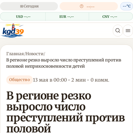
📅
Сегодня
🕒
--°C
--:--
USD --.--
EUR --.--
CNY --.--
Главная
/
Новости
/
В регионе резко выросло число преступлений против
половой неприкосновенности детей
13 мая в 00:00 • 2 мин • 0 комм.
Общество
В регионе резко
выросло число
преступлений против
половой