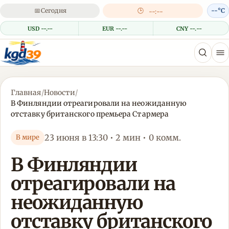
📅
Сегодня
🕒
--°C
--:--
USD --.--
EUR --.--
CNY --.--
Главная
/
Новости
/
В Финляндии отреагировали на неожиданную
отставку британского премьера Стармера
23 июня в 13:30 • 2 мин • 0 комм.
В мире
В Финляндии
отреагировали на
неожиданную
отставку британского