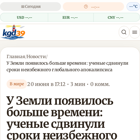
📅
Сегодня
🕒
--°C
--:--
USD --.--
EUR --.--
CNY --.--
Главная
/
Новости
/
У Земли появилось больше времени: ученые сдвинули
сроки неизбежного глобального апокалипсиса
20 июня в 17:12 • 3 мин • 0 комм.
В мире
У Земли появилось
больше времени:
ученые сдвинули
сроки неизбежного