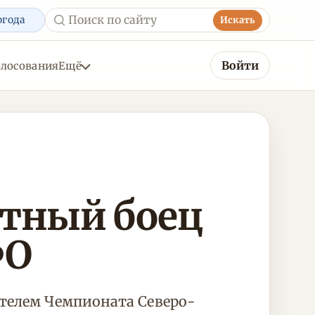
огода
Искать
Войти
олосования
Ещё
тный боец
ФО
ителем Чемпионата Северо-