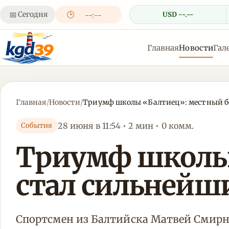
📅
Сегодня
🕒
USD --.--
--:--
Главная
Новости
Гал
Главная
/
Новости
/
Триумф школы «Балтиец»: местный б
28 июня в 11:54 • 2 мин • 0 комм.
События
Триумф школы 
стал сильнейш
Спортсмен из Балтийска Матвей Смирно