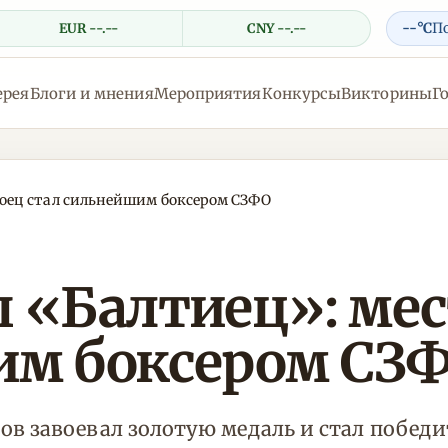
--°C
П
EUR --.--
CNY --.--
ерея
Блоги и мнения
Мероприятия
Конкурсы
Викторины
Г
оец стал сильнейшим боксером СЗФО
«Балтиец»: мес
им боксером СЗ
в завоевал золотую медаль и стал побед