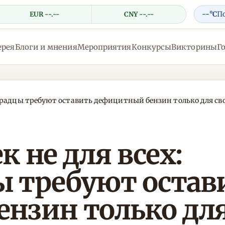
--°C
П
EUR --.--
CNY --.--
ерея
Блоги и мнения
Мероприятия
Конкурсы
Викторины
Г
градцы требуют оставить дефицитный бензин только для св
 не для всех:
 требуют остав
нзин только для