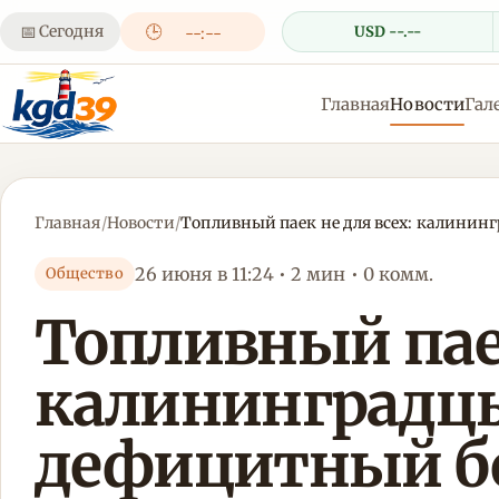
📅
Сегодня
🕒
USD --.--
--:--
Главная
Новости
Гал
Главная
/
Новости
/
Топливный паек не для всех: калинин
26 июня в 11:24 • 2 мин • 0 комм.
Общество
Топливный паек
калининградцы
дефицитный бе