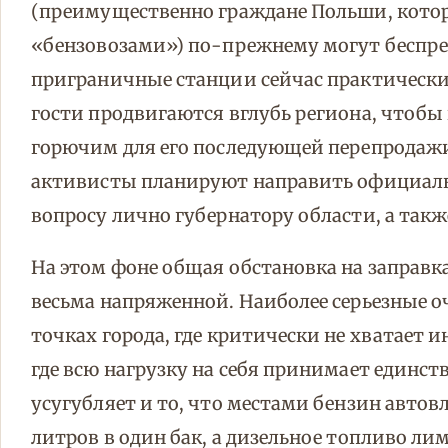
(преимущественно граждане Польши, котор
«бензовозами») по-прежнему могут беспреп
приграничные станции сейчас практически
гости продвигаются вглубь региона, чтоб
горючим для его последующей перепродажи 
активисты планируют направить официаль
вопросу лично губернатору области, а так
На этом фоне общая обстановка на заправк
весьма напряженной. Наиболее серьезные о
точках города, где критически не хватает 
где всю нагрузку на себя принимает единс
усугубляет и то, что местами бензин автов
литров в один бак, а дизельное топливо л