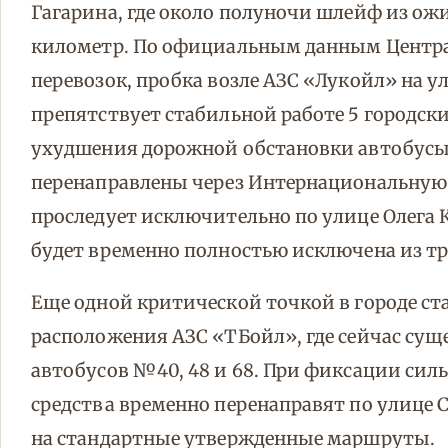
Гагарина, где около полуночи шлейф из о
километр. По официальным данным Центра
перевозок, пробка возле АЗС «Лукойл» на 
препятствует стабильной работе 5 городск
ухудшения дорожной обстановки автобусы №
перенаправлены через Интернациональную 
проследует исключительно по улице Олега 
будет временно полностью исключена из т
Еще одной критической точкой в городе ст
расположения АЗС «ТБойл», где сейчас сущ
автобусов №40, 48 и 68. При фиксации сил
средства временно перенаправят по улице
на стандартные утвержденные маршруты.