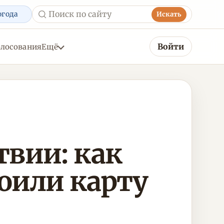
огода
Искать
Войти
олосования
Ещё
твии: как
оили карту