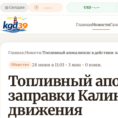
📅
Сегодня
🕒
USD --.--
--:--
Главная
Новости
Гал
Главная
/
Новости
/
Топливный апокалипсис в действии: 
28 июня в 11:03 • 3 мин • 0 комм.
Общество
Топливный апо
заправки Кали
движения