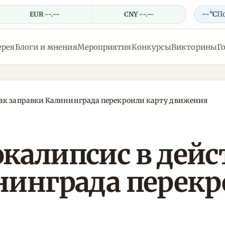
--°C
П
EUR --.--
CNY --.--
ерея
Блоги и мнения
Мероприятия
Конкурсы
Викторины
Г
как заправки Калининграда перекроили карту движения
калипсис в дейс
нинграда перекр