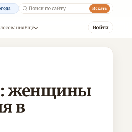
огода
Искать
Войти
олосования
Ещё
ы: женщины
я в