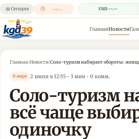
📅
Сегодня
🕒
USD --.--
--:--
Главная
Новости
Гал
Главная
/
Новости
/
Соло-туризм набирает обороты: женщ
2 июля в 12:55 • 3 мин • 0 комм.
В мире
Соло-туризм н
всё чаще выби
одиночку