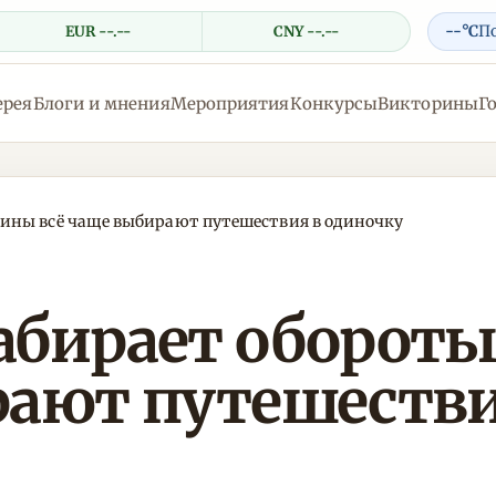
--°C
П
EUR --.--
CNY --.--
ерея
Блоги и мнения
Мероприятия
Конкурсы
Викторины
Г
ины всё чаще выбирают путешествия в одиночку
абирает оборот
рают путешестви