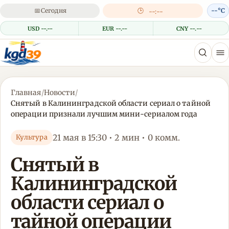
📅
Сегодня
🕒
--°C
--:--
USD --.--
EUR --.--
CNY --.--
Главная
/
Новости
/
Снятый в Калининградской области сериал о тайной
операции признали лучшим мини-сериалом года
21 мая в 15:30 • 2 мин • 0 комм.
Культура
Снятый в
Калининградской
области сериал о
тайной операции