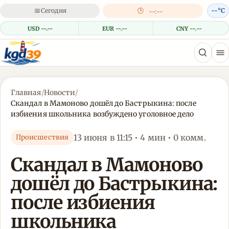
📅
Сегодня
🕒
--°C
--:--
USD --.--
EUR --.--
CNY --.--
Главная
/
Новости
/
Скандал в Мамоново дошёл до Бастрыкина: после
избиения школьника возбуждено уголовное дело
13 июня в 11:15 • 4 мин • 0 комм.
Происшествия
Скандал в Мамоново
дошёл до Бастрыкина:
после избиения
школьника