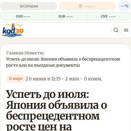
📅
Сегодня
🕒
--°C
--:--
USD --.--
EUR --.--
CNY --.--
Главная
/
Новости
/
Успеть до июля: Япония объявила о беспрецедентном
росте цен на въездные документы
20 июня в 11:15 • 2 мин • 0 комм.
В мире
Успеть до июля:
Япония объявила о
беспрецедентном
росте цен на