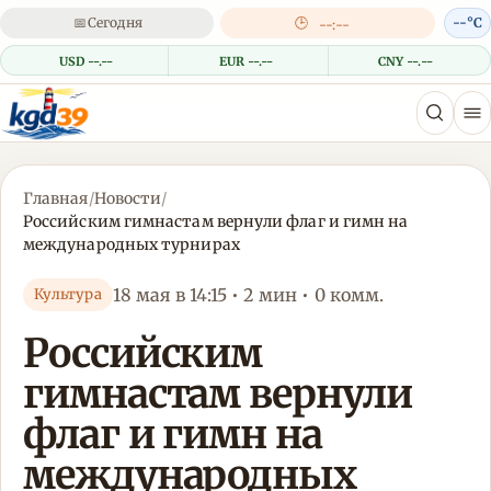
📅
Сегодня
🕒
--°C
--:--
USD --.--
EUR --.--
CNY --.--
Главная
/
Новости
/
Российским гимнастам вернули флаг и гимн на
международных турнирах
18 мая в 14:15 • 2 мин • 0 комм.
Культура
Российским
гимнастам вернули
флаг и гимн на
международных