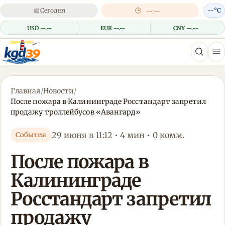
📅
Сегодня
🕒
--°C
--:--
USD --.--
EUR --.--
CNY --.--
Главная
/
Новости
/
После пожара в Калининграде Росстандарт запретил
продажу троллейбусов «Авангард»
29 июня в 11:12 • 4 мин • 0 комм.
События
После пожара в
Калининграде
Росстандарт запретил
продажу