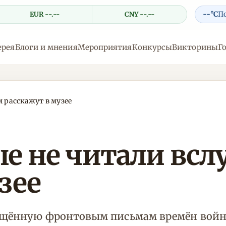
--°C
П
EUR --.--
CNY --.--
ерея
Блоги и мнения
Мероприятия
Конкурсы
Викторины
Г
м расскажут в музее
е не читали вслу
зее
вящённую фронтовым письмам времён войн