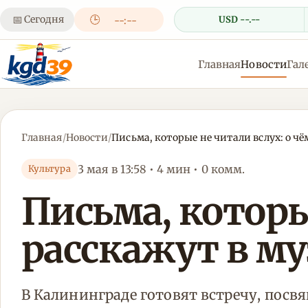
📅
Сегодня
🕒
USD --.--
--:--
Главная
Новости
Гал
Главная
/
Новости
/
Письма, которые не читали вслух: о чё
3 мая в 13:58 • 4 мин • 0 комм.
Культура
Письма, которы
расскажут в му
В Калининграде готовят встречу, пос