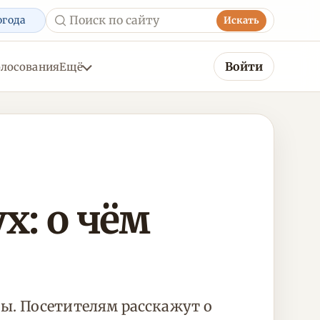
огода
Искать
Войти
олосования
Ещё
х: о чём
ы. Посетителям расскажут о