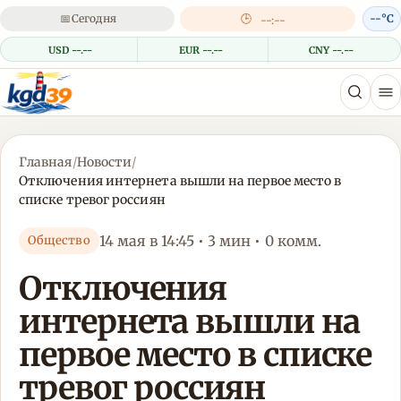
📅
Сегодня
🕒
--°C
--:--
USD --.--
EUR --.--
CNY --.--
Главная
/
Новости
/
Отключения интернета вышли на первое место в
списке тревог россиян
14 мая в 14:45 • 3 мин • 0 комм.
Общество
Отключения
интернета вышли на
первое место в списке
тревог россиян