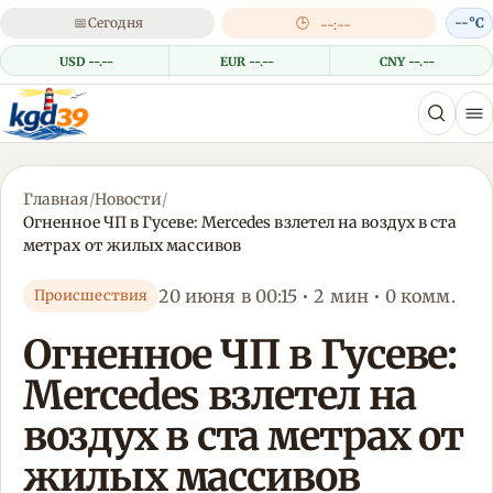
📅
Сегодня
🕒
--°C
--:--
USD --.--
EUR --.--
CNY --.--
Главная
/
Новости
/
Огненное ЧП в Гусеве: Mercedes взлетел на воздух в ста
метрах от жилых массивов
20 июня в 00:15 • 2 мин • 0 комм.
Происшествия
Огненное ЧП в Гусеве:
Mercedes взлетел на
воздух в ста метрах от
жилых массивов