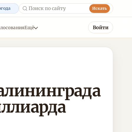
огода
Искать
Войти
олосования
Ещё
Калининграда
иллиарда