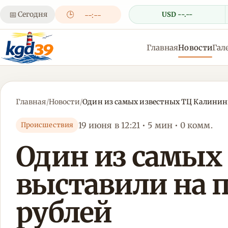
📅
Сегодня
🕒
USD --.--
--:--
Главная
Новости
Гал
Главная
/
Новости
/
Один из самых известных ТЦ Калининг
19 июня в 12:21 • 5 мин • 0 комм.
Происшествия
Один из самых
выставили на п
рублей