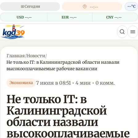
📅
Сегодня
🕒
--°C
--:--
USD --.--
EUR --.--
CNY --.--
Главная
/
Новости
/
Не только IT: в Калининградской области назвали
высокооплачиваемые рабочие вакансии
7 июля в 08:51 • 4 мин • 0 комм.
Экономика
Не только IT: в
Калининградской
области назвали
высокооплачиваемые