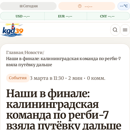
📅
Сегодня
🕒
--°C
--:--
USD --.--
EUR --.--
CNY --.--
Главная
/
Новости
/
Наши в финале: калининградская команда по регби-7
взяла путёвку дальше
3 марта в 11:30 • 2 мин • 0 комм.
События
Наши в финале:
калининградская
команда по регби-7
взяла путёвку дальше