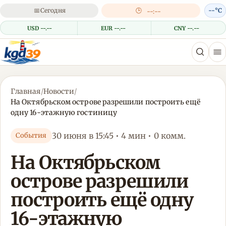
📅
Сегодня
🕒
--°C
--:--
USD --.--
EUR --.--
CNY --.--
Главная
/
Новости
/
На Октябрьском острове разрешили построить ещё
одну 16-этажную гостиницу
30 июня в 15:45 • 4 мин • 0 комм.
События
На Октябрьском
острове разрешили
построить ещё одну
16-этажную