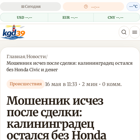
📅
Сегодня
🕒
--°C
--:--
USD --.--
EUR --.--
CNY --.--
Главная
/
Новости
/
Мошенник исчез после сделки: калининградец остался
без Honda Civic и денег
16 мая в 11:33 • 2 мин • 0 комм.
Происшествия
Мошенник исчез
после сделки:
калининградец
остался без Honda