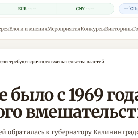
--°C
П
EUR --.--
CNY --.--
ерея
Блоги и мнения
Мероприятия
Конкурсы
Викторины
Г
тели требуют срочного вмешательства властей
 было с 1969 го
ого вмешательст
й обратилась к губернатору Калининградс