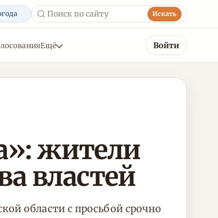
огода
Искать
Войти
олосования
Ещё
да»: жители
ва властей
кой области с просьбой срочно