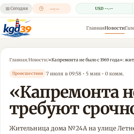
📅
Сегодня
🕒
USD --.--
--:--
Главная
Новости
Гал
Главная
/
Новости
/
«Капремонта не было с 1969 года»: жи
7 июля в 09:58 • 5 мин • 0 комм.
Происшествия
«Капремонта не
требуют срочн
Жительница дома №24А на улице Летне