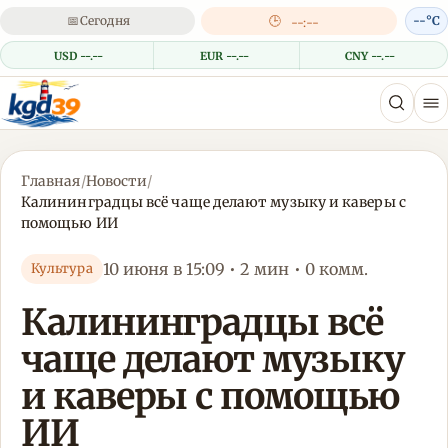
📅
Сегодня
🕒
--°C
--:--
USD --.--
EUR --.--
CNY --.--
Главная
/
Новости
/
Калининградцы всё чаще делают музыку и каверы с
помощью ИИ
10 июня в 15:09 • 2 мин • 0 комм.
Культура
Калининградцы всё
чаще делают музыку
и каверы с помощью
ИИ