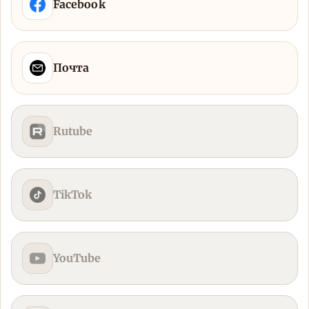
Facebook
Почта
Rutube
TikTok
YouTube