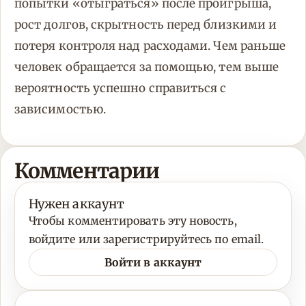
попытки «отыграться» после проигрыша,
рост долгов, скрытность перед близкими и
потеря контроля над расходами. Чем раньше
человек обращается за помощью, тем выше
вероятность успешно справиться с
зависимостью.
Комментарии
Нужен аккаунт
Чтобы комментировать эту новость,
войдите или зарегистрируйтесь по email.
Войти в аккаунт