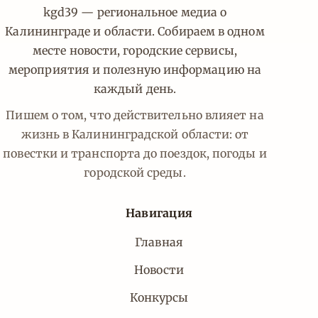
kgd39 — региональное медиа о
Калининграде и области. Собираем в одном
месте новости, городские сервисы,
мероприятия и полезную информацию на
каждый день.
Пишем о том, что действительно влияет на
жизнь в Калининградской области: от
повестки и транспорта до поездок, погоды и
городской среды.
Навигация
Главная
Новости
Конкурсы