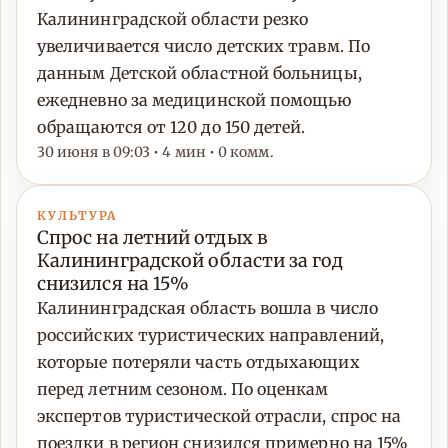
Калининградской области резко
увеличивается число детских травм. По
данным Детской областной больницы,
ежедневно за медицинской помощью
обращаются от 120 до 150 детей.
30 июня в 09:03 • 4 мин • 0 комм.
КУЛЬТУРА
Спрос на летний отдых в
Калининградской области за год
снизился на 15%
Калининградская область вошла в число
российских туристических направлений,
которые потеряли часть отдыхающих
перед летним сезоном. По оценкам
экспертов туристической отрасли, спрос на
поездки в регион снизился примерно на 15%