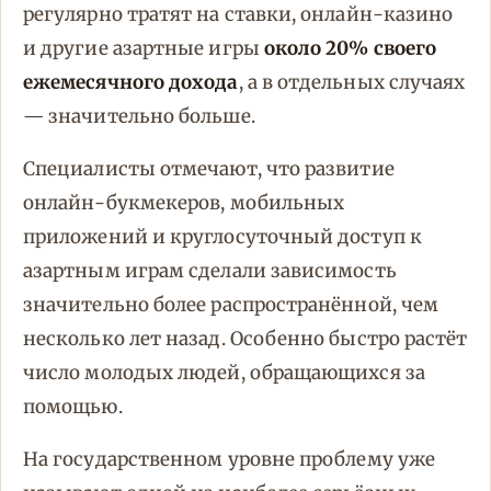
регулярно тратят на ставки, онлайн-казино
и другие азартные игры
около 20% своего
ежемесячного дохода
, а в отдельных случаях
— значительно больше.
Специалисты отмечают, что развитие
онлайн-букмекеров, мобильных
приложений и круглосуточный доступ к
азартным играм сделали зависимость
значительно более распространённой, чем
несколько лет назад. Особенно быстро растёт
число молодых людей, обращающихся за
помощью.
На государственном уровне проблему уже