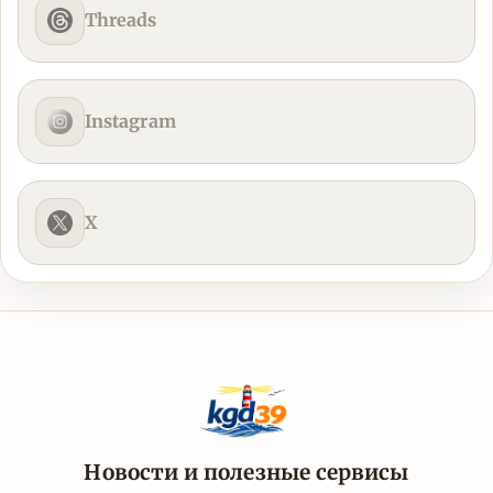
Threads
Instagram
X
Новости и полезные сервисы