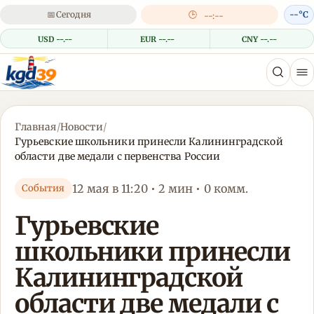
📅
Сегодня
🕒
--°C
--:--
USD --.--
EUR --.--
CNY --.--
Главная
/
Новости
/
Гурьевские школьники принесли Калининградской
области две медали с первенства России
12 мая в 11:20 • 2 мин • 0 комм.
События
Гурьевские
школьники принесли
Калининградской
области две медали с