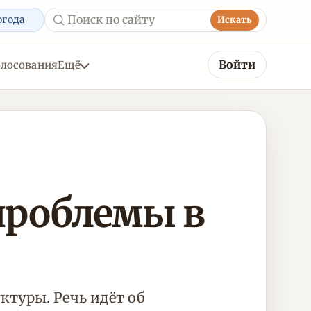
огода
Искать
Войти
олосования
Ещё
проблемы в
туры. Речь идёт об