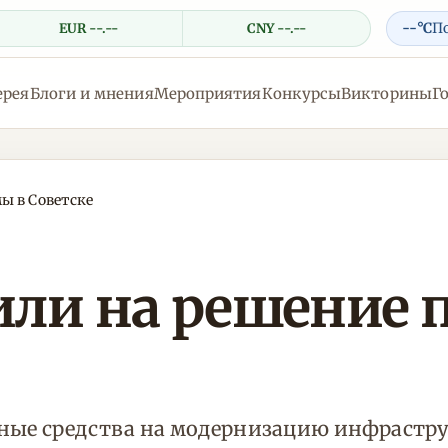
--°C
П
EUR --.--
CNY --.--
ерея
Блоги и мнения
Мероприятия
Конкурсы
Викторины
Г
ы в Советске
или на решение 
ные средства на модернизацию инфраструк