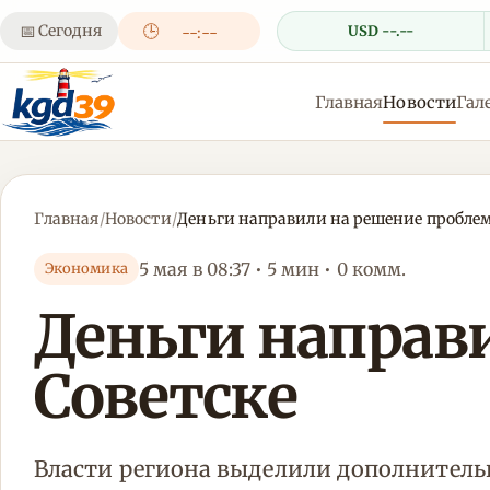
📅
Сегодня
🕒
USD --.--
--:--
Главная
Новости
Гал
Главная
/
Новости
/
Деньги направили на решение проблем
5 мая в 08:37 • 5 мин • 0 комм.
Экономика
Деньги направ
Советске
Власти региона выделили дополнитель