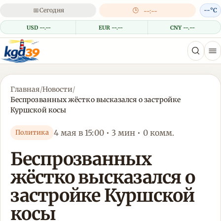
📅
Сегодня
🕒
--°C
--:--
USD --.--
EUR --.--
CNY --.--
Главная
/
Новости
/
Беспрозванных жёстко высказался о застройке
Куршской косы
4 мая в 15:00 • 3 мин • 0 комм.
Политика
Беспрозванных
жёстко высказался о
застройке Куршской
косы