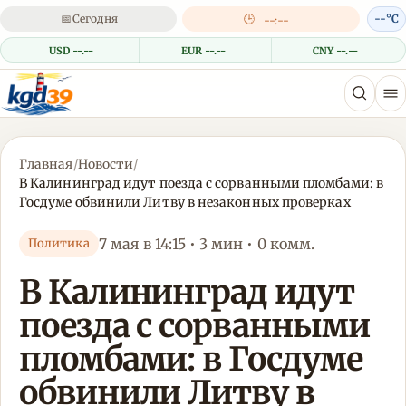
📅
Сегодня
🕒
--°C
--:--
USD --.--
EUR --.--
CNY --.--
Главная
/
Новости
/
В Калининград идут поезда с сорванными пломбами: в
Госдуме обвинили Литву в незаконных проверках
7 мая в 14:15 • 3 мин • 0 комм.
Политика
В Калининград идут
поезда с сорванными
пломбами: в Госдуме
обвинили Литву в