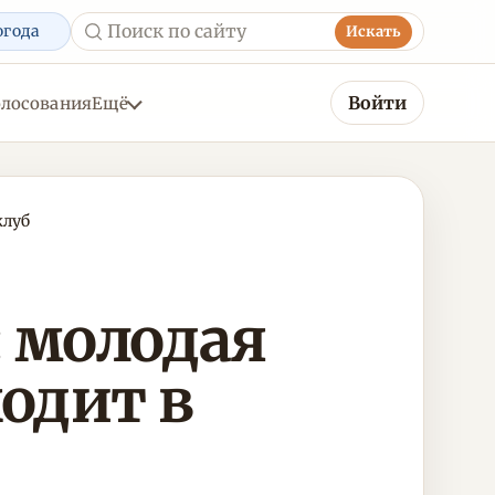
огода
Искать
Войти
олосования
Ещё
клуб
: молодая
одит в