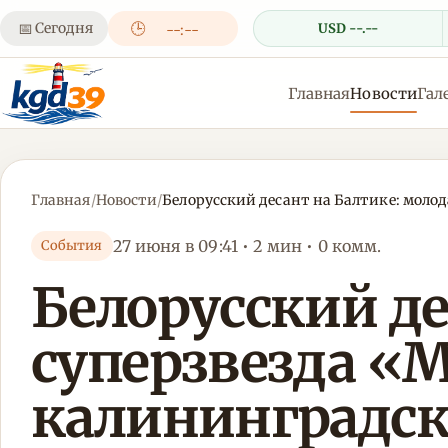
📅
Сегодня
🕒
USD --.--
--:--
Главная
Новости
Гал
Главная
/
Новости
/
Белорусский десант на Балтике: моло
27 июня в 09:41 • 2 мин • 0 комм.
События
Белорусский де
суперзвезда «
калининградск