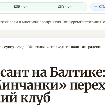
--°C
П
EUR --.--
CNY --.--
ерея
Блоги и мнения
Мероприятия
Конкурсы
Викторины
Г
дая суперзвезда «Минчанки» переходит в калининградский 
сант на Балтике
Минчанки» перех
ий клуб