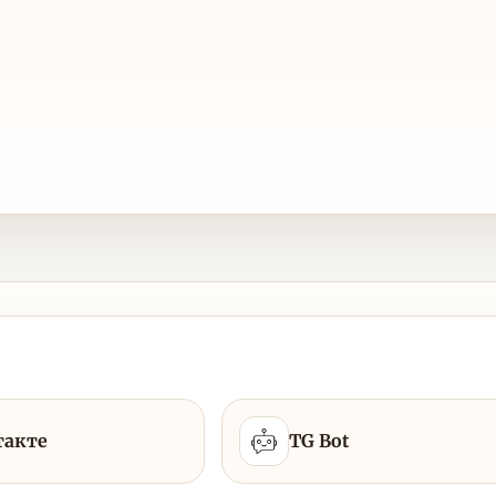
такте
TG Bot