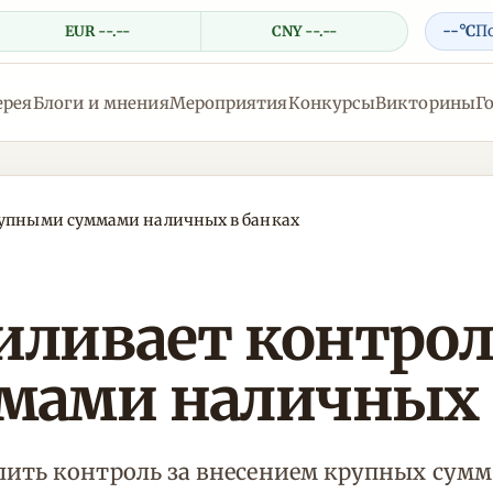
--°C
П
EUR --.--
CNY --.--
ерея
Блоги и мнения
Мероприятия
Конкурсы
Викторины
Г
крупными суммами наличных в банках
иливает контрол
мами наличных 
лить контроль за внесением крупных сум