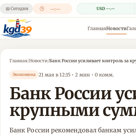
📅
Сегодня
🕒
USD --.--
--:--
Главная
Новости
Гал
Главная
/
Новости
/
Банк России усиливает контроль за 
21 мая в 12:15 • 2 мин • 0 комм.
Экономика
Банк России ус
крупными сум
Банк России рекомендовал банкам уси