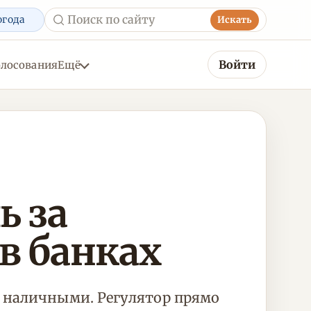
огода
Искать
Войти
олосования
Ещё
ь за
в банках
м наличными. Регулятор прямо