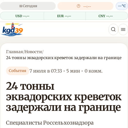
📅
Сегодня
🕒
--°C
--:--
USD --.--
EUR --.--
CNY --.--
Главная
/
Новости
/
24 тонны эквадорских креветок задержали на границе
7 июля в 07:33 • 5 мин • 0 комм.
События
24 тонны
эквадорских креветок
задержали на границе
Специалисты Россельхознадзора