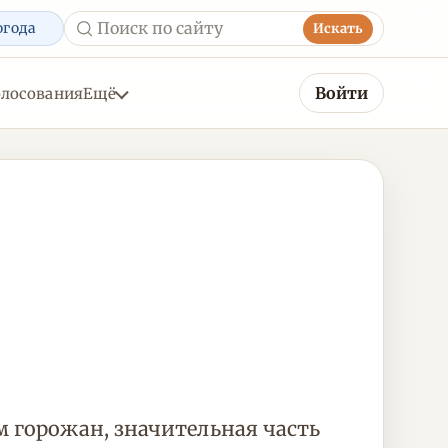
огода
Искать
Войти
олосования
Ещё
м горожан, значительная часть