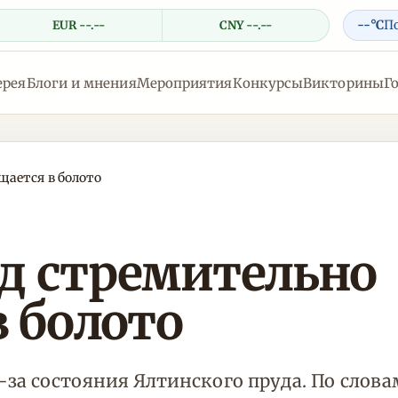
--°C
П
EUR --.--
CNY --.--
ерея
Блоги и мнения
Мероприятия
Конкурсы
Викторины
Г
ается в болото
д стремительно
 болото
за состояния Ялтинского пруда. По слова