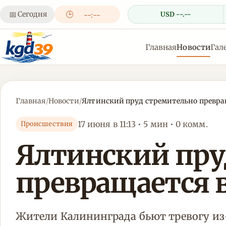
📅
Сегодня
🕒
USD --.--
--:--
Главная
Новости
Гал
Главная
/
Новости
/
Ялтинский пруд стремительно превращ
17 июня в 11:13 • 5 мин • 0 комм.
Происшествия
Ялтинский пру
превращается в
Жители Калининграда бьют тревогу из-