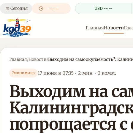
📅
Сегодня
🕒
USD --.--
--:--
Главная
Новости
Гал
Главная
/
Новости
/
Выходим на самоокупаемость?: Калин
17 июня в 07:35 • 2 мин • 0 комм.
Экономика
Выходим на са
Калининградск
попрощается с