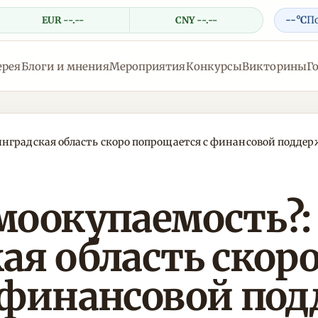
--°C
П
EUR --.--
CNY --.--
ерея
Блоги и мнения
Мероприятия
Конкурсы
Викторины
Г
инградская область скоро попрощается с финансовой подде
моокупаемость?:
ая область скор
 финансовой под