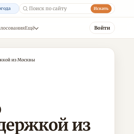
огода
Искать
Войти
олосования
Ещё
ржкой из Москвы
о
держкой из