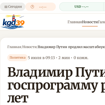
📅
Сегодня
🕒
USD --.--
--:--
Главная
Новости
Гал
Главная
/
Новости
/
Владимир Путин продлил масштабную г
5 июля в 09:13 • 2 мин • 0 комм.
Политика
Владимир Пут
госпрограмму р
лет