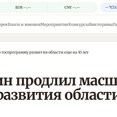
--°C
П
EUR --.--
CNY --.--
ерея
Блоги и мнения
Мероприятия
Конкурсы
Викторины
Г
оспрограмму развития области еще на 10 лет
ин продлил мас
азвития области