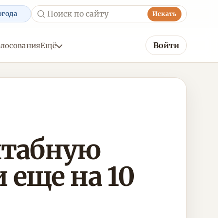
огода
Искать
Войти
олосования
Ещё
штабную
 еще на 10