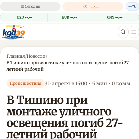
📅
Сегодня
🕒
--°C
--:--
USD --.--
EUR --.--
CNY --.--
Главная
/
Новости
/
В Тишино при монтаже уличного освещения погиб 27-
летний рабочий
30 апреля в 15:00 • 5 мин • 0 комм.
Происшествия
В Тишино при
монтаже уличного
освещения погиб 27-
летний рабочий