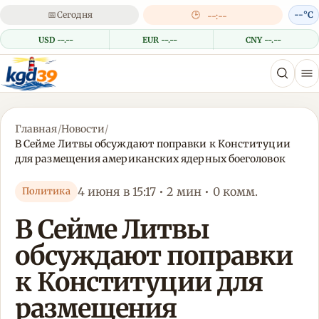
📅
Сегодня
🕒
--°C
--:--
USD --.--
EUR --.--
CNY --.--
Главная
/
Новости
/
В Сейме Литвы обсуждают поправки к Конституции
для размещения американских ядерных боеголовок
4 июня в 15:17 • 2 мин • 0 комм.
Политика
В Сейме Литвы
обсуждают поправки
к Конституции для
размещения